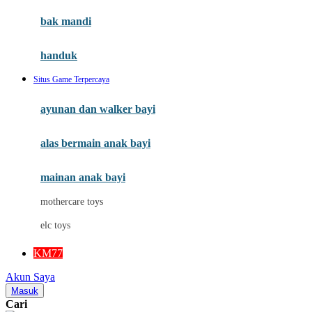
Moby
bak mandi
Momami
handuk
Mothercare
Situs Game Terpercaya
Mustela
ayunan dan walker bayi
My Buddy Tag
My K
alas bermain anak bayi
N
mainan anak bayi
Naif
mothercare toys
Nike
elc toys
Nordic Natural
KM77
Nuby
Akun Saya
Nuna
Masuk
Cari