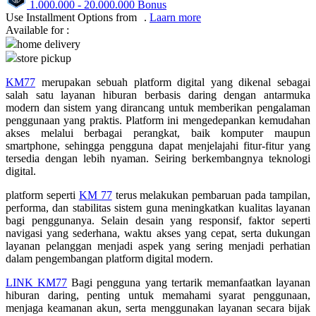
1.000.000
-
20.000.000
Bonus
Use Installment Options from
.
Laarn more
Q
Available for :
home delivery
QV Baby
store pickup
R
KM77
merupakan sebuah platform digital yang dikenal sebagai
salah satu layanan hiburan berbasis daring dengan antarmuka
Real Shades
modern dan sistem yang dirancang untuk memberikan pengalaman
penggunaan yang praktis. Platform ini mengedepankan kemudahan
Red Castle
akses melalui berbagai perangkat, baik komputer maupun
smartphone, sehingga pengguna dapat menjelajahi fitur-fitur yang
Ribbon Madness
tersedia dengan lebih nyaman. Seiring berkembangnya teknologi
digital.
S
platform seperti
KM 77
terus melakukan pembaruan pada tampilan,
performa, dan stabilitas sistem guna meningkatkan kualitas layanan
Sebamed
bagi penggunanya. Selain desain yang responsif, faktor seperti
Silver Cross
navigasi yang sederhana, waktu akses yang cepat, serta dukungan
layanan pelanggan menjadi aspek yang sering menjadi perhatian
Simply Idea
dalam pengembangan platform digital modern.
Skip Hop
LINK KM77
Bagi pengguna yang tertarik memanfaatkan layanan
hiburan daring, penting untuk memahami syarat penggunaan,
Spectra
menjaga keamanan akun, serta menggunakan layanan secara bijak