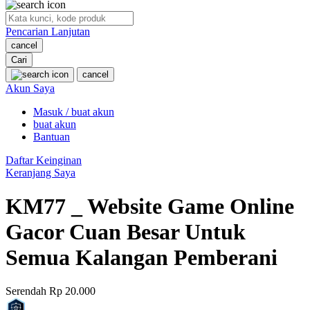
O
Pencarian Lanjutan
Oh Ma Grain
cancel
Okiedog
Cari
cancel
P
Akun Saya
Masuk / buat akun
Peachy
buat akun
Phil & Ted's
Bantuan
Philips Avent
Daftar Keinginan
Keranjang Saya
Pigeon
KM77 _ Website Game Online
Playgro
Gacor Cuan Besar Untuk
Poled Global
Semua Kalangan Pemberani
Ponycycle
Puma
Serendah
Rp 20.000
Pureats