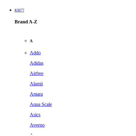
KM77
Brand A-Z
A
Addo
Adidas
Airfree
Alamii
Amara
Aqua Scale
Asics
Aveeno
Awan