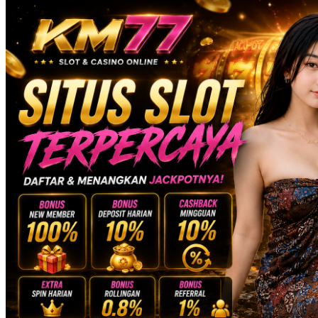
Twistshake
TY Toys
U
V
Veja
Vitaflow
Vtech
W
Waterland
Wellness
X