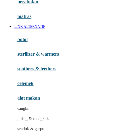
perabotan
Happy Tummy
Hauck
matras
Havaianas
LINK ALTERNATIF
Hegen
botol
Hot Wheels
sterilizer & warmers
Hybrid
soothers & teethers
I
Inlacta DHA
celemek
Interlac
alat makan
Ivenet
cangkir
J
piring & mangkuk
Jack N Jill
sendok & garpu