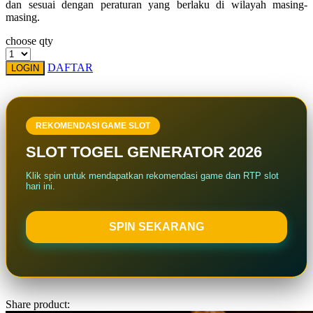
dan sesuai dengan peraturan yang berlaku di wilayah masing-
Squishmallows
masing.
Starbooks
choose qty
Stick-O
DAFTAR
LOGIN
Stokke
Sudocrem
REKOMENDASI GAME SLOT
Sumimo
SLOT TOGEL GENERATOR 2026
Sunnylife
Klik spin untuk mendapatkan rekomendasi game dan RTP slot
Sun-Staches
hari ini.
Swimava
SPIN SEKARANG
T
Tommee Tippee
Trunki
Share product:
Tutti Bambini