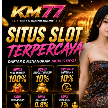
Twistshake
TY Toys
U
V
Veja
Vitaflow
Vtech
W
Waterland
Wellness
X