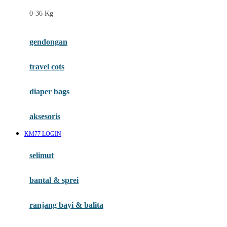
Felt So Sweet
0-36 Kg
Fisher Price
Flipper
gendongan
Friends Of Sally
travel cots
G
diaper bags
Gb
Geko
aksesoris
Graco
KM77 LOGIN
Gund
selimut
H
bantal & sprei
Habbie
Haenim
ranjang bayi & balita
Happy Horse