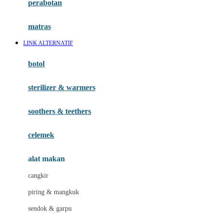
perabotan
Happy Tummy
Hauck
matras
Havaianas
LINK ALTERNATIF
Hegen
botol
Hot Wheels
sterilizer & warmers
Hybrid
soothers & teethers
I
Inlacta DHA
celemek
Interlac
alat makan
Ivenet
cangkir
J
piring & mangkuk
Jack N Jill
sendok & garpu