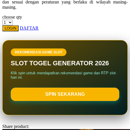
dan sesuai dengan peraturan yang berlaku di wilayah masing-
Squishmallows
masing.
Starbooks
choose qty
Stick-O
DAFTAR
LOGIN
Stokke
Sudocrem
REKOMENDASI GAME SLOT
Sumimo
SLOT TOGEL GENERATOR 2026
Sunnylife
Klik spin untuk mendapatkan rekomendasi game dan RTP slot
Sun-Staches
hari ini.
Swimava
SPIN SEKARANG
T
Tommee Tippee
Trunki
Share product:
Tutti Bambini