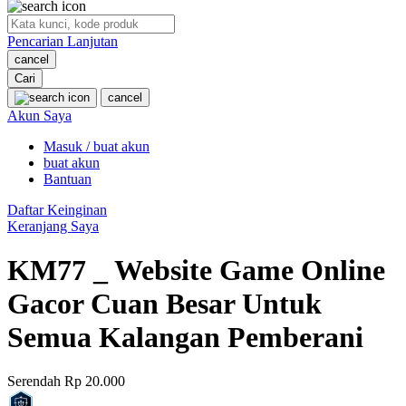
O
Pencarian Lanjutan
Oh Ma Grain
cancel
Okiedog
Cari
cancel
P
Akun Saya
Masuk / buat akun
Peachy
buat akun
Phil & Ted's
Bantuan
Philips Avent
Daftar Keinginan
Keranjang Saya
Pigeon
KM77 _ Website Game Online
Playgro
Gacor Cuan Besar Untuk
Poled Global
Semua Kalangan Pemberani
Ponycycle
Puma
Serendah
Rp 20.000
Pureats