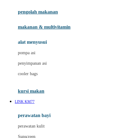
Joie
pengolah makanan
Joolz
Jujube
makanan & multivitamin
K
alat menyusui
Kiddycuts
pompa asi
Kumon
penyimpanan asi
L
cooler bags
Leapfrog
kursi makan
Leclerc
LINK KM77
Lee Vierra
Lillebaby
perawatan bayi
Little Bird Told Me
perawatan kulit
Little Miss Janis
Sunscreen