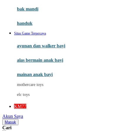
Moby
bak mandi
Momami
handuk
Mothercare
Situs Game Terpercaya
Mustela
ayunan dan walker bayi
My Buddy Tag
My K
alas bermain anak bayi
N
mainan anak bayi
Naif
mothercare toys
Nike
elc toys
Nordic Natural
KM77
Nuby
Akun Saya
Nuna
Masuk
Cari