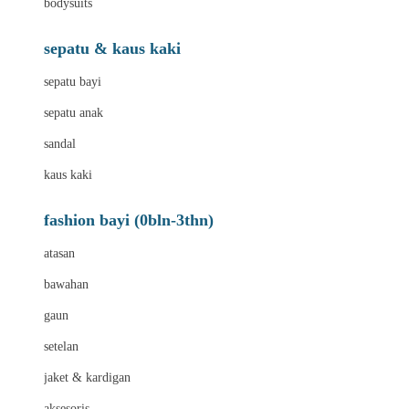
bodysuits
sepatu & kaus kaki
sepatu bayi
sepatu anak
sandal
kaus kaki
fashion bayi (0bln-3thn)
atasan
bawahan
gaun
setelan
jaket & kardigan
aksesoris