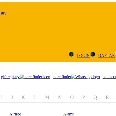
istry
LOGIN
DAFTAR
gift registry
store finder
contact 
I
J
K
L
M
N
O
P
Q
R
Airfree
Alamii