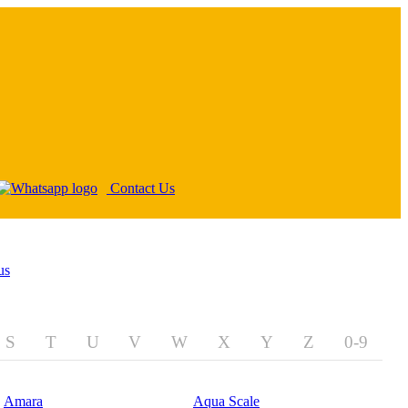
Contact Us
us
S
T
U
V
W
X
Y
Z
0-9
Amara
Aqua Scale