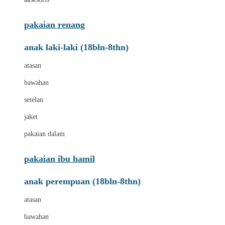
pakaian renang
anak laki-laki (18bln-8thn)
atasan
bawahan
setelan
jaket
pakaian dalam
pakaian ibu hamil
anak perempuan (18bln-8thn)
atasan
bawahan