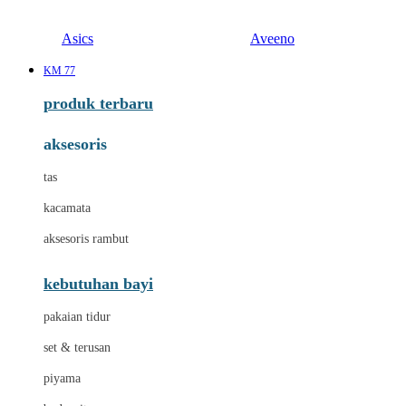
Asics
Aveeno
KM 77
produk terbaru
aksesoris
tas
kacamata
aksesoris rambut
kebutuhan bayi
pakaian tidur
set & terusan
piyama