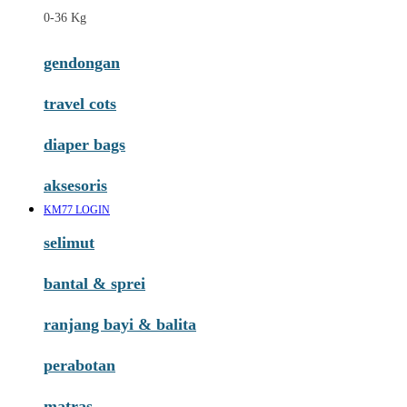
0-36 Kg
gendongan
travel cots
diaper bags
aksesoris
KM77 LOGIN
selimut
bantal & sprei
ranjang bayi & balita
perabotan
matras