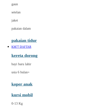
gaun
setelan
jaket
pakaian dalam
pakaian tidur
KM77 DAFTAR
kereta dorong
bayi baru lahir
usia 6 bulan+
koper anak
kursi mobil
0-13 Kg