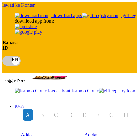
lewati ke Konten
download apps
gift reg
download app from:
Bahasa
ID
Toggle Nav
about Kanmo Circle
KM77
A
B
C
D
E
F
G
H
Addo
Adidas