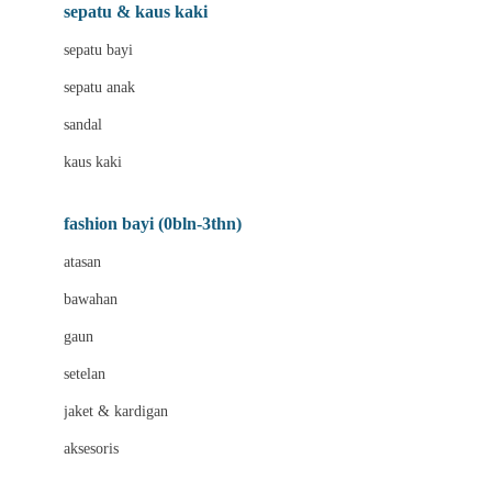
Beauty Barn
sepatu & kaus kaki
Bio Oil
sepatu bayi
Biolane
sepatu anak
Bite Fighters
sandal
Bizzi Growin
kaus kaki
Blackmores
fashion bayi (0bln-3thn)
Blooming Marvellous
atasan
Bonnels
bawahan
Bravado
gaun
Bruder
setelan
Brush Baby
jaket & kardigan
Buds Organics
aksesoris
Bugaboo
Buggygear