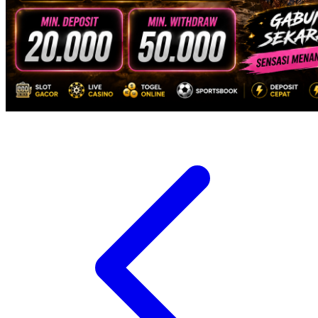
Xootz
Y
Yamatoya
Z
Zaxy
Zoggs
0-9
4Moms
59S