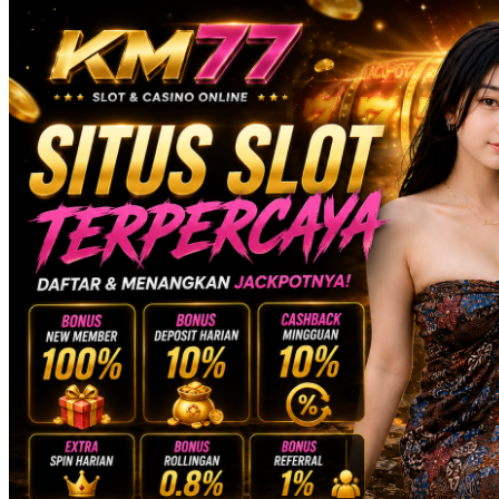
Twistshake
TY Toys
U
V
Veja
Vitaflow
Vtech
W
Waterland
Wellness
X