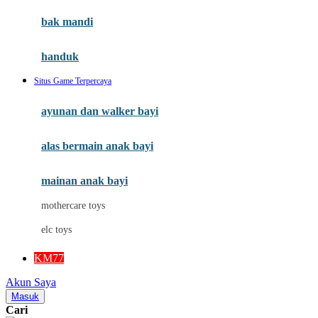
Moby
bak mandi
Momami
handuk
Mothercare
Situs Game Terpercaya
Mustela
ayunan dan walker bayi
My Buddy Tag
My K
alas bermain anak bayi
N
mainan anak bayi
Naif
mothercare toys
Nike
elc toys
Nordic Natural
KM77
Nuby
Akun Saya
Nuna
Masuk
Cari